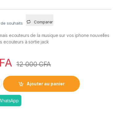
Comparer
e de souhaits
ais ecouteurs de la musique sur vos iphone nouvelles
 ecouteurs à sortie jack
FA
12 000
CFA
ng vers mini-jack 3,5 mm | Offres STANDARD et VIP quantity
Ajouter au panier
 WhatsApp