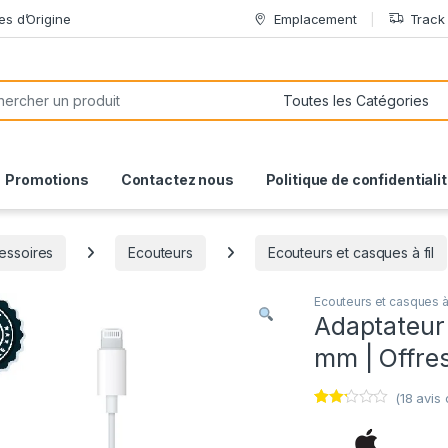
es d’Origine
Emplacement
Track
or:
Promotions
Contactez nous
Politique de confidentiali
essoires
Ecouteurs
Ecouteurs et casques à fil
Ecouteurs et casques à 
Adaptateur 
mm | Offre
(
18
avis c
Noté
18
2.17
sur