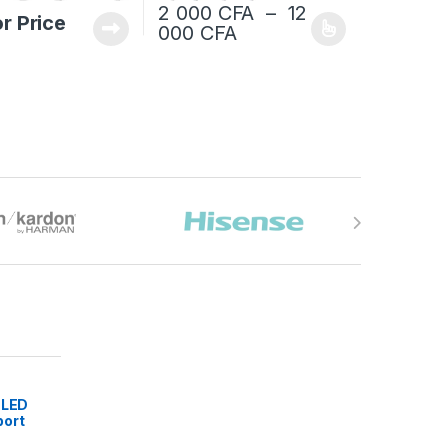
2 000
CFA
–
12
or Price
Plage de prix : 2 000 
000
CFA
Ce produit a plusieurs variations. Les option
 LED
port