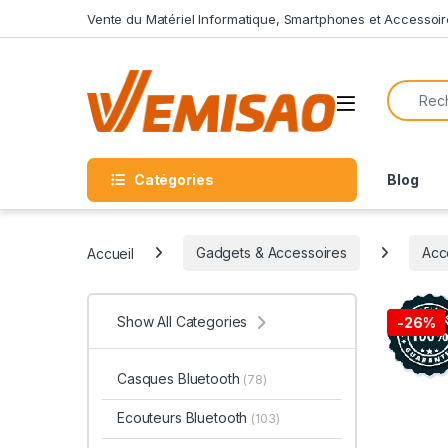
Skip to navigation
Skip to content
Vente du Matériel Informatique, Smartphones et Accessoir
Search f
Open
Catégories
Blog
Accueil
Gadgets & Accessoires
Acc
Show All Categories
-
26%
Casques Bluetooth
(78)
Ecouteurs Bluetooth
(103)