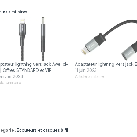
cles similaires
ptateur lightning vers jack Awei cl-
Adaptateur lightning vers jack 
l | Offres STANDARD et VIP
11 juin 2023
janvier 2024
Article similaire
cle similaire
égorie :
Ecouteurs et casques à fil