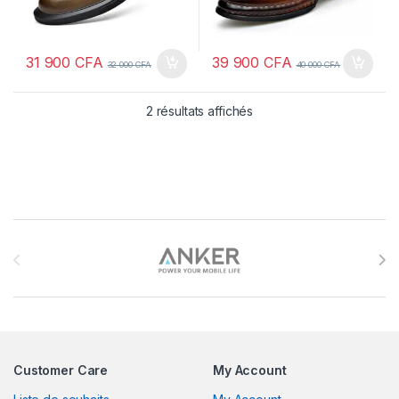
31 900
CFA
39 900
CFA
32 000
CFA
40 000
CFA
2 résultats affichés
Brands Carousel
Customer Care
My Account