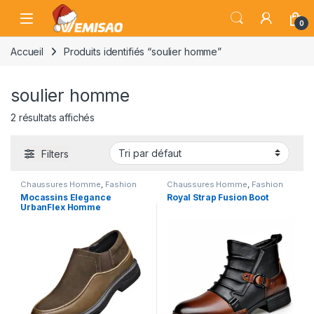
Skip to navigation
Skip to content
Open
0
Accueil
Produits identifiés “soulier homme”
soulier homme
2 résultats affichés
Filters
Chaussures Homme
,
Fashion
Chaussures Homme
,
Fashion
Mocassins Elegance
Royal Strap Fusion Boot
UrbanFlex Homme