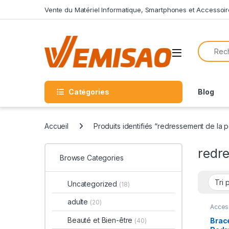
Skip to navigation
Skip to content
Vente du Matériel Informatique, Smartphones et Accessoir
Search f
Open
Catégories
Blog
Accueil
Produits identifiés “redressement de la 
redr
Browse Categories
Uncategorized
(18)
adulte
(20)
Acces
Beauté et Bien-être
Brac
(40)