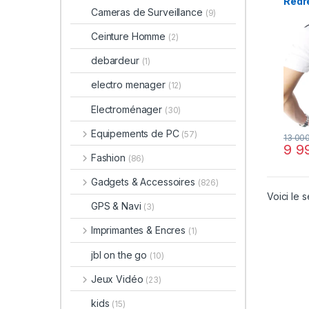
Redr
Cameras de Surveillance
(9)
Ceinture Homme
(2)
debardeur
(1)
electro menager
(12)
Electroménager
(30)
Equipements de PC
(57)
13 00
9 9
Fashion
(86)
Gadgets & Accessoires
(826)
Voici le s
GPS & Navi
(3)
Imprimantes & Encres
(1)
jbl on the go
(10)
Jeux Vidéo
(23)
kids
(15)