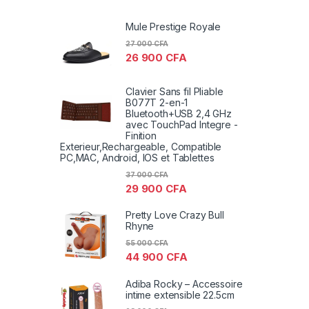
Mule Prestige Royale
27 000
CFA
26 900
CFA
Clavier Sans fil Pliable
B077T 2-en-1
Bluetooth+USB 2,4 GHz
avec TouchPad Integre -
Finition
Exterieur,Rechargeable, Compatible
PC,MAC, Android, IOS et Tablettes
37 000
CFA
29 900
CFA
Pretty Love Crazy Bull
Rhyne
55 000
CFA
44 900
CFA
Adiba Rocky – Accessoire
intime extensible 22.5cm