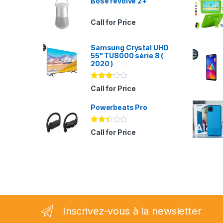
Bose revolve 2+
Call for Price
Samsung Crystal UHD
55" TU8000 série 8 (
2020 )
Note
Call for Price
2.94
sur 5
Powerbeats Pro
Note
Call for Price
2.35
sur
5
Inscrivez-vous à la newsletter