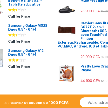
BeBe-TAB (B-703) -
Mule Prestige R
Tablette éducative
26 900
CFA
27 
Note
Call for Price
2.31
sur
Clavier Sans fil 
Samsung Galaxy M02S
5
B077T 2-en-1
Duos 6.5" - 64/4
Bluetooth+USB 
avec TouchPad I
Finition
Note
Call for Price
Exterieur,Rechargeable, Com
2.41
PC,MAC, Android, IOS et Tabl
sur
Samsung Galaxy A12
5
Duos 6.5" - 64/4
29 900
CFA
37 
Note
Pretty Love Craz
Call for Price
2.78
Rhyne
sur 5
44 900
CFA
55 
E
...et recevez un
coupon de 1000 FCFA
m