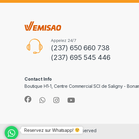
Appelez 24/7
(237) 650 660 738
(237) 695 545 446
Contact Info
Boutique H1-1, Centre Commercial SCI de Saligny - Bon
Reservez sur Whatsapp!
©
e-Vemisao
- All Rights Reserved