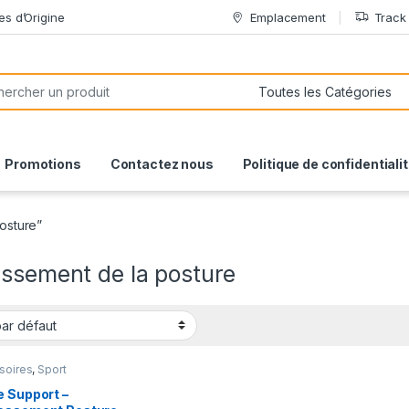
es d’Origine
Emplacement
Track
or:
Promotions
Contactez nous
Politique de confidentiali
posture”
essement de la posture
soires
,
Sport
e Support –