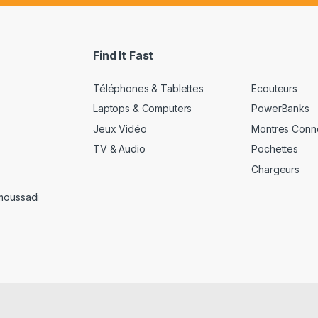
a
i
l
*
Find It Fast
Téléphones & Tablettes
Ecouteurs
Laptops & Computers
PowerBanks
Jeux Vidéo
Montres Conn
TV & Audio
Pochettes
Chargeurs
amoussadi