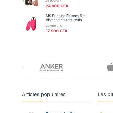
28 000
CFA
24 900
CFA
MS Dancing Elf sans fil a
distance sautant œufs
20 000
CFA
17 900
CFA
Brands Carousel
Articles populaires
Les pl