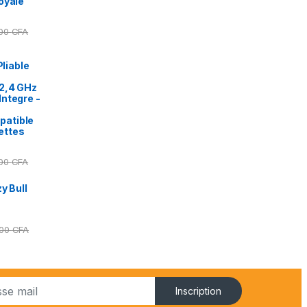
oyale
000
CFA
Pliable
2,4 GHz
ntegre -
patible
ettes
000
CFA
y Bull
000
CFA
Inscription