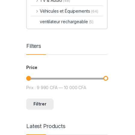
TV & Audio
(48)
Véhicules et Équipements
(64)
ventilateur rechargeable
(5)
Filters
Price
Prix :
9 990 CFA
—
10 000 CFA
Prix min
Prix max
Filtrer
Latest Products