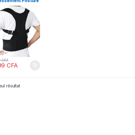
essement Posture
0
CFA
99
CFA
eul résultat