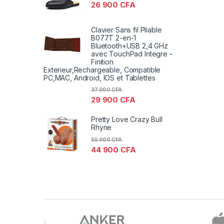
26 900
CFA
Clavier Sans fil Pliable
B077T 2-en-1
Bluetooth+USB 2,4 GHz
avec TouchPad Integre -
Finition
Exterieur,Rechargeable, Compatible
PC,MAC, Android, IOS et Tablettes
37 000
CFA
29 900
CFA
Pretty Love Crazy Bull
Rhyne
55 000
CFA
44 900
CFA
Brands Carousel