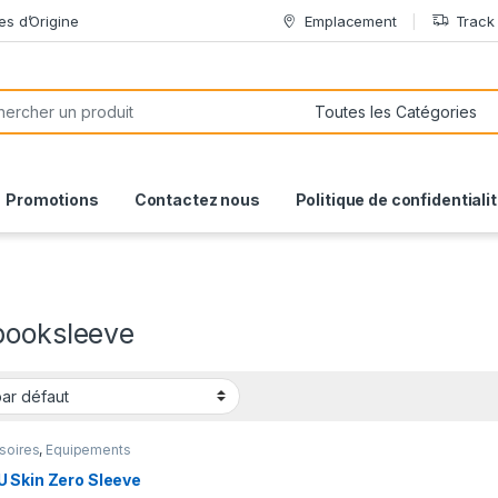
es d’Origine
Emplacement
Track
or:
Promotions
Contactez nous
Politique de confidentiali
booksleeve
soires
,
Equipements
,
Laptops
,
Laptops &
ters
,
Sacoche
,
Sacs
 Skin Zero Sleeve