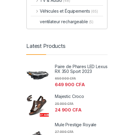
TV & Audio
(48)
Véhicules et Équipements
(65)
ventilateur rechargeable
(5)
Latest Products
Paire de Phares LED Lexus
RX 350 Sport 2023
650 000
CFA
649 900
CFA
Majestic Croco
25 000
CFA
24 900
CFA
Mule Prestige Royale
27 000
CFA