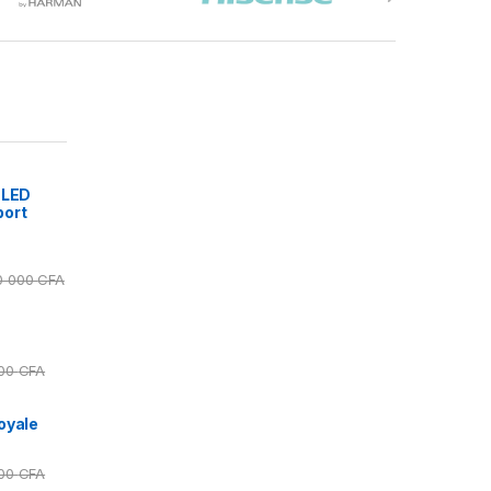
 LED
port
0 000
CFA
000
CFA
oyale
000
CFA