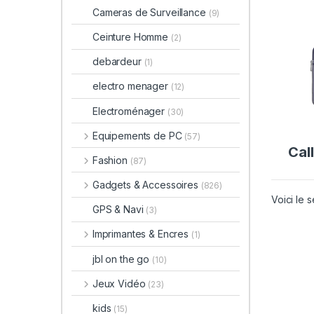
Cameras de Surveillance
(9)
Ceinture Homme
(2)
debardeur
(1)
electro menager
(12)
Electroménager
(30)
Equipements de PC
(57)
Call
Fashion
(87)
Gadgets & Accessoires
(826)
Voici le s
GPS & Navi
(3)
Imprimantes & Encres
(1)
jbl on the go
(10)
Jeux Vidéo
(23)
kids
(15)