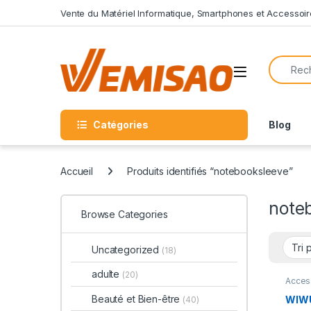
Skip to navigation
Skip to content
Vente du Matériel Informatique, Smartphones et Accessoir
Search f
Open
Catégories
Blog
Accueil
Produits identifiés “notebooksleeve”
note
Browse Categories
Uncategorized
(18)
adulte
(20)
Acces
de PC
Compu
Beauté et Bien-être
WIWU
(40)