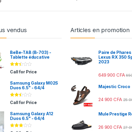
us vendus
Articles en promotion
BeBe-TAB (B-703) -
Paire de Phares
Tablette éducative
Lexus RX 350 S
2023
Note
Call for Price
649 900
CFA
2.31
65
sur
Samsung Galaxy M02S
5
Majestic Croco
Duos 6.5" - 64/4
24 900
CFA
25 
Note
Call for Price
2.41
sur
Samsung Galaxy A12
5
Mule Prestige R
Duos 6.5" - 64/4
26 900
CFA
27 
Note