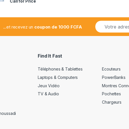
Call for Price
2.78
sur 5
E
...et recevez un
coupon de 1000 FCFA
m
a
i
l
*
Find It Fast
Téléphones & Tablettes
Ecouteurs
Laptops & Computers
PowerBanks
Jeux Vidéo
Montres Conn
TV & Audio
Pochettes
Chargeurs
amoussadi