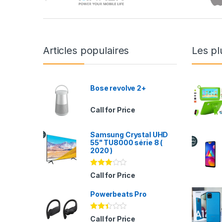
Articles populaires
Les pl
Bose revolve 2+
Call for Price
Samsung Crystal UHD
55" TU8000 série 8 (
2020 )
Note
Call for Price
2.94
sur 5
Powerbeats Pro
Note
Call for Price