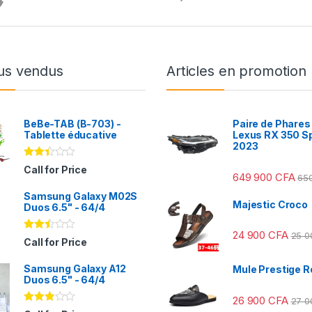
us vendus
Articles en promotion
BeBe-TAB (B-703) -
Paire de Phares
Tablette éducative
Lexus RX 350 S
2023
Note
Call for Price
649 900
CFA
2.31
65
sur
Samsung Galaxy M02S
5
Majestic Croco
Duos 6.5" - 64/4
24 900
CFA
25 
Note
Call for Price
2.41
sur
Samsung Galaxy A12
5
Mule Prestige R
Duos 6.5" - 64/4
26 900
CFA
27 
Note