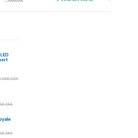
 LED
port
0 000
CFA
000
CFA
oyale
000
CFA