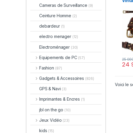
Vint
Cameras de Surveillance
(9)
Ceinture Homme
(2)
debardeur
(1)
electro menager
(12)
Electroménager
(30)
Equipements de PC
(57)
25 00
24 
Fashion
(87)
Gadgets & Accessoires
(826)
Voici le s
GPS & Navi
(3)
Imprimantes & Encres
(1)
jbl on the go
(10)
Jeux Vidéo
(23)
kids
(15)