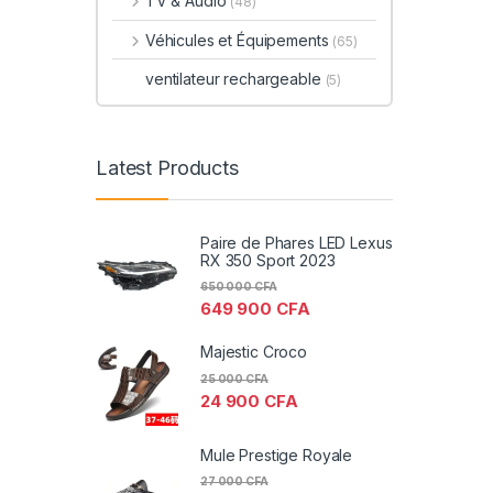
TV & Audio
(48)
Véhicules et Équipements
(65)
ventilateur rechargeable
(5)
Latest Products
Paire de Phares LED Lexus
RX 350 Sport 2023
650 000
CFA
649 900
CFA
Majestic Croco
25 000
CFA
24 900
CFA
Mule Prestige Royale
27 000
CFA