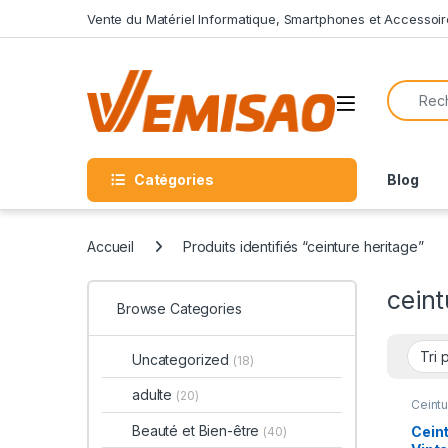
Skip to navigation
Skip to content
Vente du Matériel Informatique, Smartphones et Accessoir
Search f
Open
Catégories
Blog
Accueil
Produits identifiés “ceinture heritage”
ceint
Browse Categories
Uncategorized
(18)
adulte
(20)
Ceint
Beauté et Bien-être
Ceint
(40)