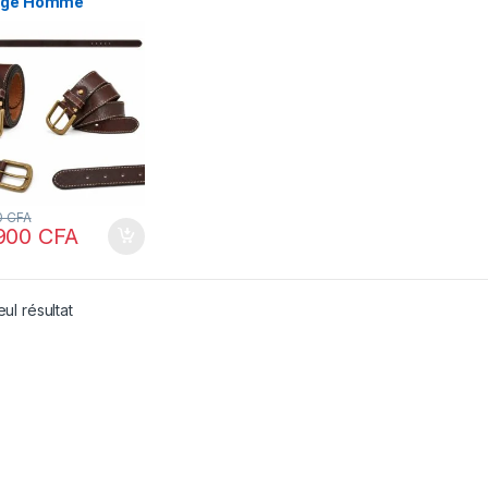
age Homme
0
CFA
900
CFA
eul résultat