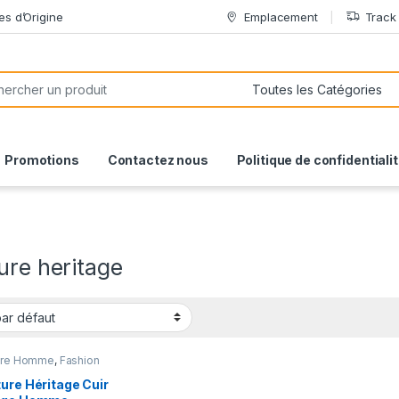
es d’Origine
Emplacement
Track
or:
Promotions
Contactez nous
Politique de confidentiali
ure heritage
ure Homme
,
Fashion
ure Héritage Cuir