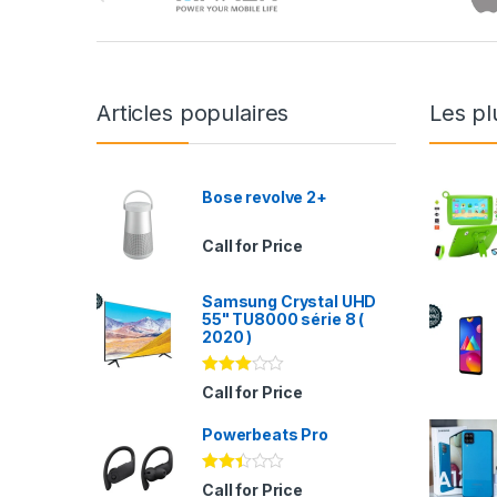
Articles populaires
Les pl
Bose revolve 2+
Call for Price
Samsung Crystal UHD
55" TU8000 série 8 (
2020 )
Note
Call for Price
2.94
sur 5
Powerbeats Pro
Note
Call for Price