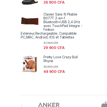
26 900
CFA
Clavier Sans fil Pliable
B077T 2-en-1
Bluetooth+USB 2,4 GHz
avec TouchPad Integre -
Finition
Exterieur,Rechargeable, Compatible
PC,MAC, Android, IOS et Tablettes
37 000
CFA
29 900
CFA
Pretty Love Crazy Bull
Rhyne
55 000
CFA
44 900
CFA
Brands Carousel