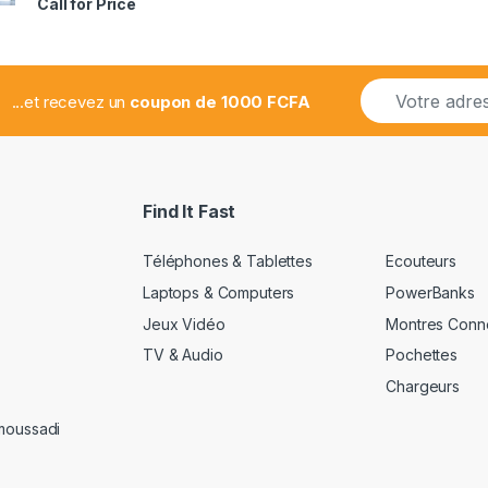
Call for Price
2.78
sur 5
E
...et recevez un
coupon de 1000 FCFA
m
a
i
l
*
Find It Fast
Téléphones & Tablettes
Ecouteurs
Laptops & Computers
PowerBanks
Jeux Vidéo
Montres Conn
TV & Audio
Pochettes
Chargeurs
amoussadi