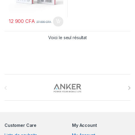
12 900
CFA
27 000
CFA
Voici le seul résultat
Brands Carousel
Customer Care
My Account