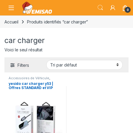
Skip to navigation
Skip to content
Open
0
Accueil
Produits identifiés “car charger”
car charger
Voici le seul résultat
Filters
Accessoires de Véhicule
,
Chargeurs
,
Electronique pour
yesido car charger y53 |
Véhicule
,
Gadgets &
Offres STANDARD et VIP
Accessoires
,
Véhicules et
Équipements