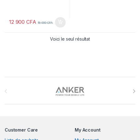
12 900
CFA
18 000
CFA
Voici le seul résultat
Brands Carousel
Customer Care
My Account