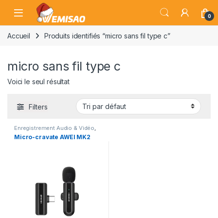
Skip to navigation
Skip to content
Open
0
Accueil
Produits identifiés “micro sans fil type c”
micro sans fil type c
Voici le seul résultat
Filters
Enregistrement Audio & Vidéo
,
Equipements de PC
Micro-cravate AWEI MK2